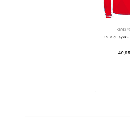
Verkäufe
KIWISP
KS 
49,9