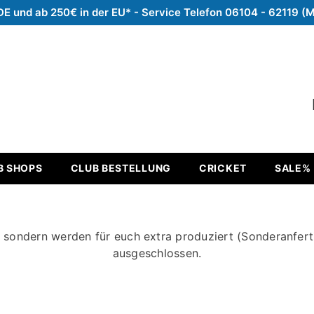
DE und ab 250€ in der EU* - Service Telefon 06104 - 62119 (
B SHOPS
CLUB BESTELLUNG
CRICKET
SALE%
, sondern werden für euch extra produziert (Sonderanfer
ausgeschlossen.