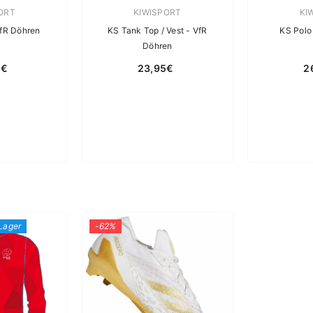
rin:
Verkäuferin:
Ver
ORT
KIWISPORT
KI
VfR Döhren
KS Tank Top / Vest - VfR
KS Polo
Döhren
5€
23,95€
2
 Lager
-62%