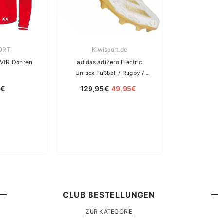
rin:
Verkäuferin:
ORT
Kiwisport.de
Mid Layer - VfR Döhren
adidas adiZero Electric
Unisex Fußball / Rugby /
American Football Schuhe
5€
129,95€
49,95€
CLUB BESTELLUNGEN
ZUR KATEGORIE