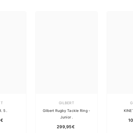
RT
GILBERT
G
. 5 .
Gilbert Rugby Tackle Ring -
KINE
Junior .
5€
1
299,95€