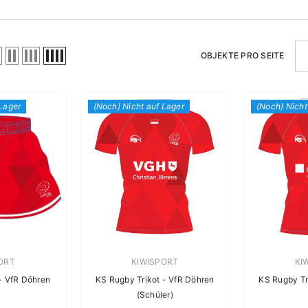
OBJEKTE PRO SEITE
 Lager
(Noch) Nicht auf Lager
(Noch) Nicht
rin:
Verkäuferin:
Ver
ORT
KIWISPORT
KI
- VfR Döhren
KS Rugby Trikot - VfR Döhren
KS Rugby Tr
(Schüler)