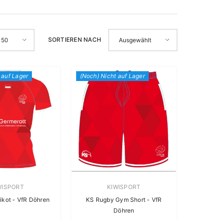
SORTIEREN NACH
50
Ausgewählt
 auf Lager
(Noch) Nicht auf Lager
käuferin:
Verkäuferin:
WISPORT
KIWISPORT
ikot - VfR Döhren
KS Rugby Gym Short - VfR
Döhren