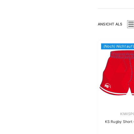
ANSICHT ALS
(Noch) Nicht auf
Verkäufe
KIWISP
KS Rugby Short 