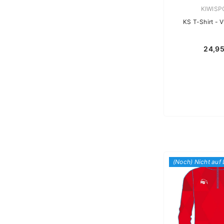
Verkäufe
KIWISP
KS T-Shirt - 
24,9
(Noch) Nicht auf