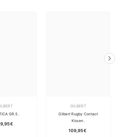
ILBERT
GILBERT
TICA GR.5 .
Gilbert Rugby Contact
BA
Kissen .
09,95€
109,95€