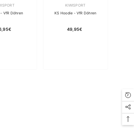
käuferin:
Verkäuferin:
WISPORT
KIWISPORT
 - VfR Döhren
KS Hoodie - VfR Döhren
6,95€
49,95€