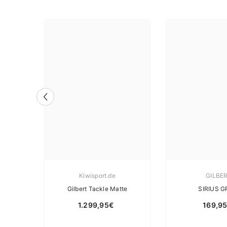
Kiwisport.de
GILBE
 5 .
Gilbert Tackle Matte
SIRIUS GR
1.299,95€
169,9