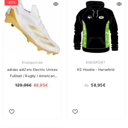
-62%
Verkäuferin:
Verkäuferin:
Kiwisport.de
KIWISPORT
adidas adiZero Electric Unisex
KS Hoodie - Harsefeld
Fußball / Rugby / American
Football Schuhe
129,95€
49,95€
58,95€
Ab