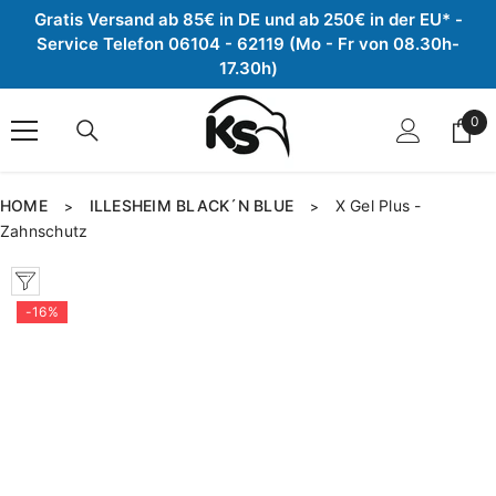
Gratis Versand ab 85€ in DE und ab 250€ in der EU* -
Zum Inhalt springen
Service Telefon 06104 - 62119 (Mo - Fr von 08.30h-
17.30h)
0
0
Arti
HOME
ILLESHEIM BLACK´N BLUE
X Gel Plus -
>
>
Zahnschutz
-16%