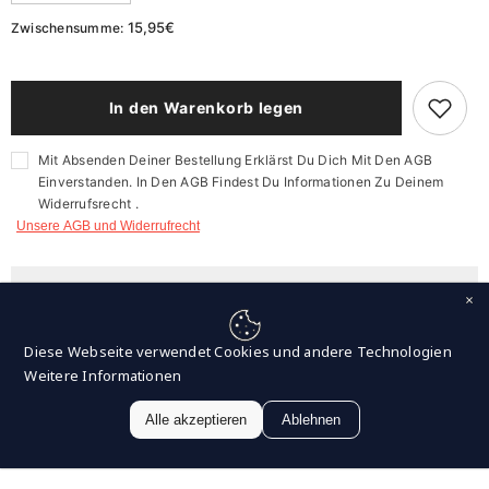
verringern
erhöhen
für
für
15,95€
Zwischensumme:
X
X
Gel
Gel
Plus
Plus
-
-
Zahnschutz
Zahnschutz
In den Warenkorb legen
Mit Absenden Deiner Bestellung Erklärst Du Dich Mit Den AGB
Einverstanden. In Den AGB Findest Du Informationen Zu Deinem
Widerrufsrecht .
Unsere AGB und Widerrufrecht
Diese Webseite verwendet Cookies und andere Technologien
Weitere Informationen
Alle akzeptieren
Ablehnen