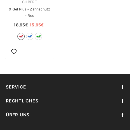
Verkäuferin:
GILBERT
X Gel Plus - Zahnschutz
- Red
18,95€
15,95€
SERVICE
RECHTLICHES
ÜBER UNS