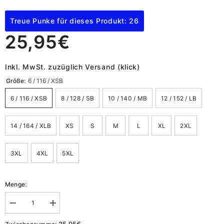
Treue Punke für dieses Produkt: 26
25,95€
Inkl. MwSt. zuzüglich Versand (klick)
Größe:
6 / 116 / XSB
6 / 116 / XSB
8 / 128 / SB
10 / 140 / MB
12 / 152 / LB
14 / 164 / XLB
XS
S
M
L
XL
2XL
3XL
4XL
5XL
Menge:
Menge
Menge
verringern
erhöhen
für
für
25,95€