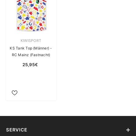
Verkäuferin:
KIWISPORT
KS Tank Top (Männer) -
RC Mainz (Fastnacht)
25,95€
SERVICE