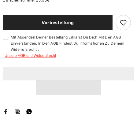
Zwischensumme:
KS
KS
Tank
Tank
Top
Top
(Männer)
(Männer)
-
-
Vorbestellung
RC
RC
Mainz
Mainz
(Fastnacht)
(Fastnacht)
Mit Absenden Deiner Bestellung Erklärst Du Dich Mit Den AGB
Einverstanden. In Den AGB Findest Du Informationen Zu Deinem
Widerrufsrecht .
Unsere AGB und Widerrufrecht