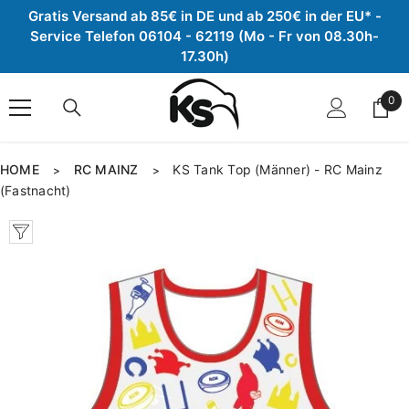
Gratis Versand ab 85€ in DE und ab 250€ in der EU* -
Zum Inhalt springen
Service Telefon 06104 - 62119 (Mo - Fr von 08.30h-
17.30h)
0
0
Arti
HOME
RC MAINZ
KS Tank Top (Männer) - RC Mainz
>
>
(Fastnacht)