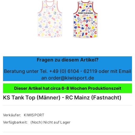
Fragen zu diesem Artikel?
Beratung unter Tel. +49 (0) 6104 - 62119 oder mit Email
an order@kiwisport.de
Dieser Artikel hat circa 6-8 Wochen Produktionszeit
KS Tank Top (Männer) - RC Mainz (Fastnacht)
Verkäufer:
KIWISPORT
Verfügbarkeit:
(Noch) Nicht auf Lager