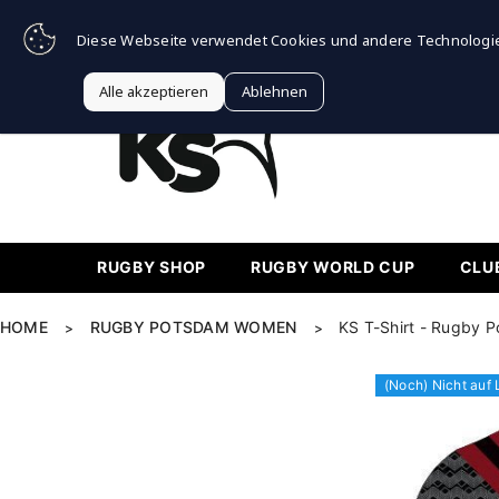
Zum Inhalt springen
Gratis Versand ab 85€ in 
Diese Webseite verwendet Cookies und andere Technologi
Alle akzeptieren
Ablehnen
RUGBY SHOP
RUGBY WORLD CUP
CLU
HOME
RUGBY POTSDAM WOMEN
KS T-Shirt - Rugby 
>
>
(Noch) Nicht auf 