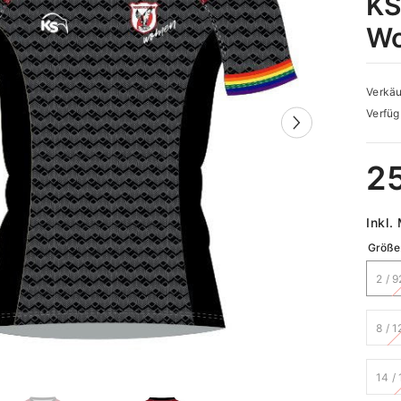
KS
Wo
Verkäu
Verfüg
2
Inkl.
Größe
2 / 
8 / 1
14 /