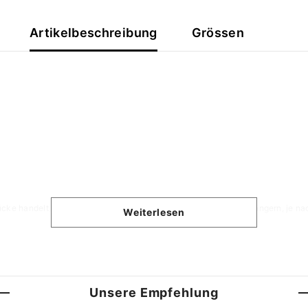
Artikelbeschreibung
Grössen
ücke handelt, kann sich die Produktionszeit ggf. auch etwas verlängern, je na
Weiterlesen
Unsere Empfehlung