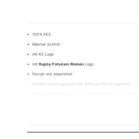
100% PES
Männer Schnitt
mit KS Logo
mit
Rugby Potsdam Women
Logo
Design wie abgebildet
Initialen (wenn gewünscht) bitte per Notiz angeben
Produktionszeit ist ca. 6-8 Wochen (da es sich um Einzelst