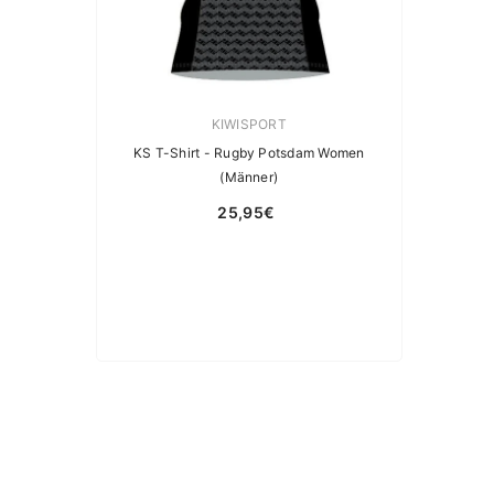
Verkäuferin:
KIWISPORT
KS T-Shirt - Rugby Potsdam Women
(Männer)
25,95€