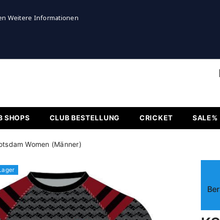
DE und ab 250€ in der EU* - Service Telefon 06104 - 62119 (
en
Weitere Informationen
B SHOPS
CLUB BESTELLUNG
CRICKET
SALE%
Potsdam Women (Männer)
Lager
Ber