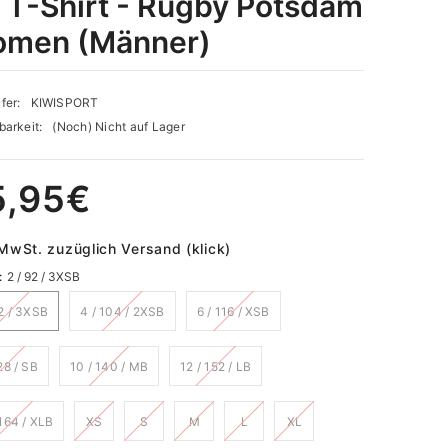
 T-Shirt - Rugby Potsdam
men (Männer)
fer:
KIWISPORT
barkeit:
(Noch) Nicht auf Lager
5,95€
 MwSt. zuzüglich Versand (klick)
:
2 / 92 / 3XSB
92 / 3XSB
4 / 104 / 2XSB
6 / 116 / XSB
28 / SB
10 / 140 / MB
12 / 152 / LB
 164 / XLB
XS
S
M
L
XL