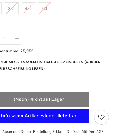
3XL
4XL
5XL
:
ge
Menge
ingern
erhöhen
für
25,95€
hensumme:
KS
T-
NNUMMER / NAMEN / INITIALEN HIER EINGEBEN (VORHER
t
Shirt
-
ELBESCHREIBUNG LESEN)
by
Rugby
sdam
Potsdam
men
Women
nner)
(Männer)
(Noch) Nicht auf Lager
Info wenn Artikel wieder lieferbar
t Absenden Deiner Bestellung Erklärst Du Dich Mit Den AGB