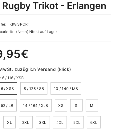
 Rugby Trikot - Erlangen
fer:
KIWISPORT
barkeit:
(Noch) Nicht auf Lager
9,95€
 MwSt. zuzüglich Versand (klick)
:
6 / 116 / XSB
116 / XSB
8 / 128 / SB
10 / 140 / MB
152 / LB
14 / 164 / XLB
XS
S
M
XL
2XL
3XL
4XL
5XL
6XL