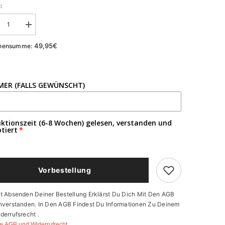
:
ge
Menge
ingern
erhöhen
für
49,95€
hensumme:
KS
by
Rugby
ot
Trikot
-
angen
Erlangen
ER (FALLS GEWÜNSCHT)
ktionszeit (6-8 Wochen) gelesen, verstanden und
tiert
Vorbestellung
t Absenden Deiner Bestellung Erklärst Du Dich Mit Den AGB
nverstanden. In Den AGB Findest Du Informationen Zu Deinem
derrufsrecht .
e AGB und Widerrufrecht