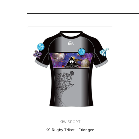
Verkäuferin:
KIWISPORT
KS Rugby Trikot - Erlangen