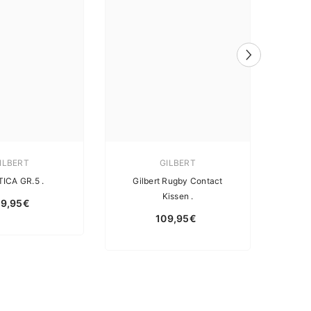
ILBERT
GILBERT
TICA GR.5 .
Gilbert Rugby Contact
BA
Kissen .
09,95€
109,95€