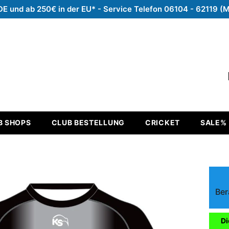
DE und ab 250€ in der EU* - Service Telefon 06104 - 62119 (
B SHOPS
CLUB BESTELLUNG
CRICKET
SALE%
Ber
Di