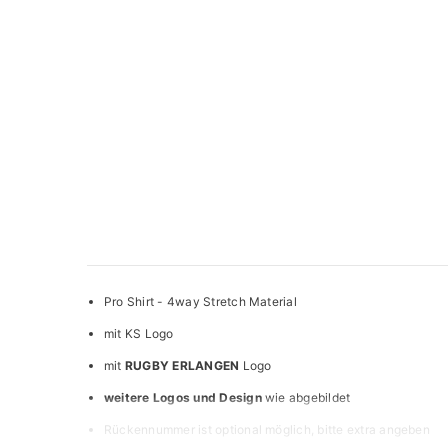
Pro Shirt - 4way Stretch Material
mit KS Logo
mit
RUGBY ERLANGEN
Logo
weitere Logos und Design
wie abgebildet
Rückennummer ist optional möglich, bitte extra angeben