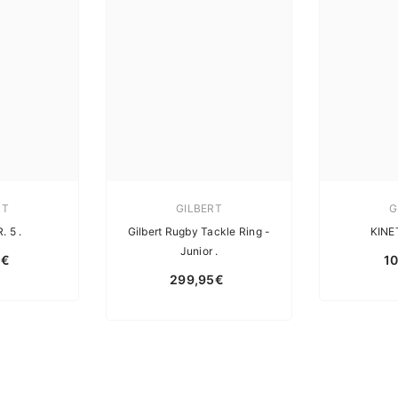
RT
GILBERT
G
. 5 .
Gilbert Rugby Tackle Ring -
KINE
Junior .
5€
1
299,95€