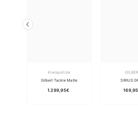
Kiwisport.de
GILBE
 Bag -
Gilbert Tackle Matte
SIRIUS GR
1.299,95€
169,9