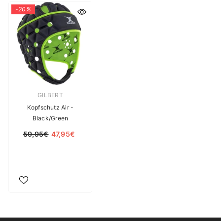
-20%
Verkäuferin:
GILBERT
Kopfschutz Air -
Black/Green
59,95€
47,95€