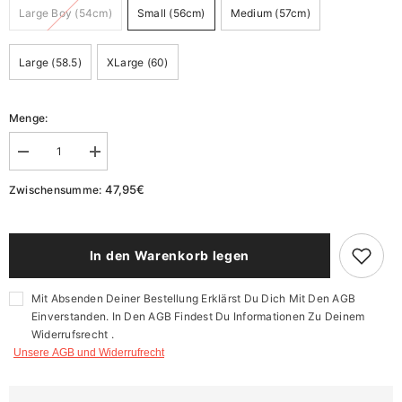
Large Boy (54cm)
Small (56cm)
Medium (57cm)
Large (58.5)
XLarge (60)
Menge:
Menge
Menge
verringern
erhöhen
für
für
47,95€
Zwischensumme:
Kopfschutz
Kopfschutz
Air
Air
-
-
Black/Green
Black/Green
In den Warenkorb legen
Mit Absenden Deiner Bestellung Erklärst Du Dich Mit Den AGB
Einverstanden. In Den AGB Findest Du Informationen Zu Deinem
Widerrufsrecht .
Unsere AGB und Widerrufrecht