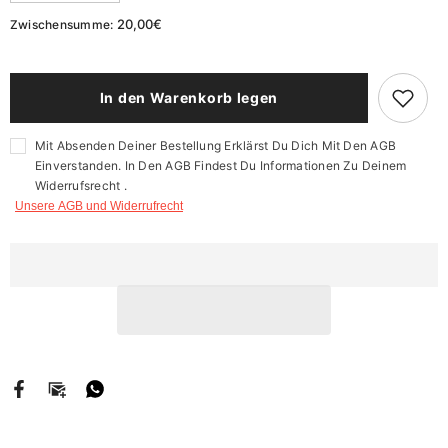
verringern
erhöhen
für
für
20,00€
Zwischensumme:
Baseball
Baseball
Cap
Cap
(Gerader
(Gerader
Schirm)
Schirm)
In den Warenkorb legen
Mit Absenden Deiner Bestellung Erklärst Du Dich Mit Den AGB
Einverstanden. In Den AGB Findest Du Informationen Zu Deinem
Widerrufsrecht .
Unsere AGB und Widerrufrecht